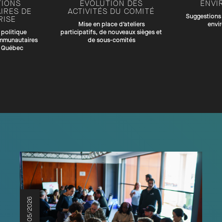
TIONS
ÉVOLUTION DES
ENVI
IRES DE
ACTIVITÉS DU COMITÉ
Suggestions 
RISE
Mise en place d’ateliers
envi
 politique
participatifs, de nouveaux sièges et
ommunautaires
de sous-comités
d Québec
15/05/2026