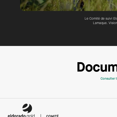
Le Comité de suivi El
Lamaque. Vision
Docum
Consulter 